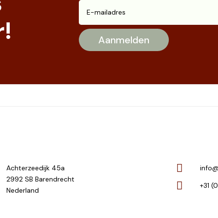
s
!
Achterzeedijk 45a
info@
2992 SB Barendrecht
+31 (
Nederland