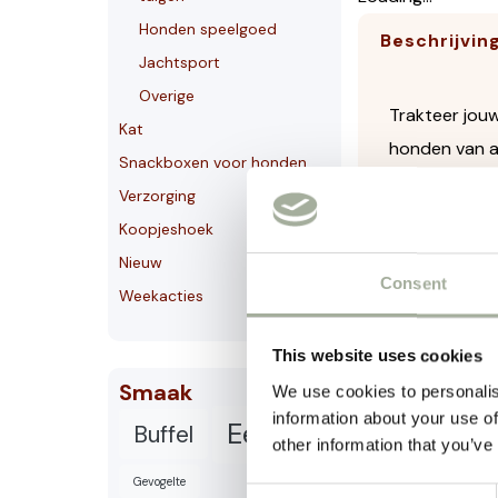
Honden speelgoed
Beschrijvin
Jachtsport
Overige
Trakteer jouw
Kat
honden van al
Snackboxen voor honden
gewoon als e
Verzorging
Koopjeshoek
Heerlijke Sm
Nieuw
jouw hond te
Consent
Weekacties
Hoogwaardig
snackoptie. 
This website uses cookies
puur en gezo
Smaak
We use cookies to personalis
information about your use of
Eend
Buffel
Handige Ver
other information that you’ve
makkelijk mee
Gevogelte
Consent