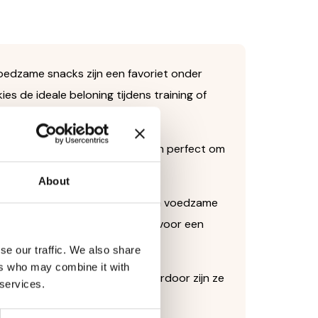
 voedzame snacks zijn een favoriet onder
s de ideale beloning tijdens training of
eerlijke smaak. Deze snacks zijn perfect om
About
bieden Chickies een gezonde en voedzame
conserveermiddelen, wat zorgt voor een
se our traffic. We also share
ers who may combine it with
 die de versheid behoudt. Hierdoor zijn ze
 services.