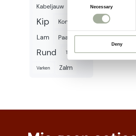
Kabeljauw
Necessary
Selection
Kalkoen
Kip
Konijn
Lam
Paard
Deny
Rund
Tonijn
Zalm
Varken