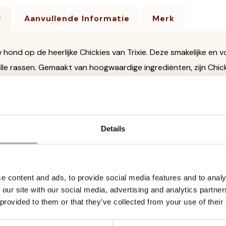
g
Aanvullende Informatie
Merk
 hond op de heerlijke Chickies van Trixie. Deze smakelijke en
le rassen. Gemaakt van hoogwaardige ingrediënten, zijn Chickie
en tussendoortje.
aak:
Chickies zijn onweerstaanbaar voor honden dankzij hun h
 verwennen en te belonen.
Details
e Ingrediënten:
Gemaakt van hoogwaardige ingrediënten, 
Ze bevatten geen kunstmatige toevoegingen, kleurstoffen of 
nd tussendoortje.
e content and ads, to provide social media features and to analy
 our site with our social media, advertising and analytics partn
pakking:
De snacks worden geleverd in een handige verpakking
 provided to them or that they’ve collected from your use of their
 te nemen en te gebruiken wanneer je maar wilt.