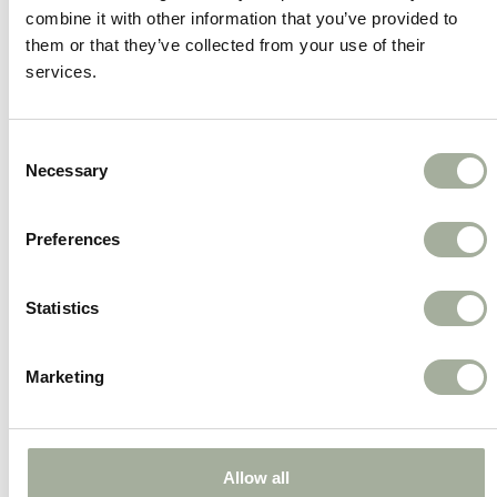
combine it with other information that you’ve provided to
gezond te houden.
them or that they’ve collected from your use of their
Langdurig kauwplezier
: Een stevige snack
services.
die lang meegaat.
Natuurlijk en licht verteerbaar
: Zonder
Consent
kunstmatige toevoegingen.
Necessary
Selection
Verwen je hond met de Collageen Croissants van
Preferences
Trixie – de perfecte combinatie van smaak en
gezondheid!
Statistics
Marketing
Allow all