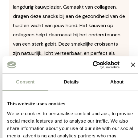
langdurig kauwplezier. Gemaakt van collageen,
dragen deze snacks bij aan de gezondheid van de
huid en vacht van jouw hond. Het kauwen op
collageen helpt daarnaast bij het ondersteunen
van een sterk gebit. Deze smakelijke croissants
zijn natuurlijk, licht verteerbaar, en perfect als
tussendoortje of beloning.
Voordelen van Collageen Croissants van
Consent
Details
About
Trixie
:
Huid- en vachtverzorging
: Collageen
This website uses cookies
bevordert een gezonde huid en glanzende
We use cookies to personalise content and ads, to provide
vacht.
social media features and to analyse our traffic. We also
Gebitsverzorging
: Kauwen helpt de
share information about your use of our site with our social
media, advertising and analytics partners who may
tanden en het tandvlees van jouw hond