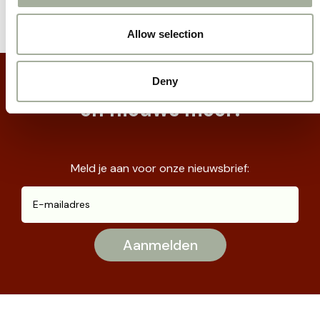
Allow selection
Mis geen acties
Deny
en nieuws meer!
Meld je aan voor onze nieuwsbrief: