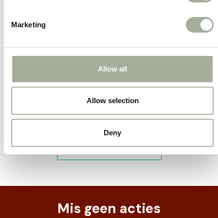
Natuurlijke Ingrediënten:
Vrij van
Marketing
kunstmatige toevoegingen.
Gezond:
Ondersteunt de algehele
gezondheid van uw hond.
Allow all
Allow selection
Deny
Mis geen acties