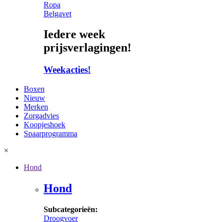
Ropa
Belgavet
Iedere week
prijsverlagingen!
Weekacties!
Boxen
Nieuw
Merken
Zorgadvies
Koopjeshoek
Spaarprogramma
×
Hond
Hond
Subcategorieën:
Droogvoer