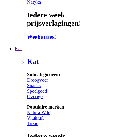
Natyka
Iedere week
prijsverlagingen!
Weekacties!
Kat
Kat
Subcategorieën:
Droogvoer
Snacks
Speelgoed
Overige
Populaire merken:
Natura Wild
Vitakraft
Trixie
Iedere week