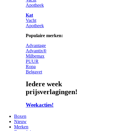
Apotheek
Kat
Vacht
Apotheek
Populaire merken:
Advantage
Advantix®
Milbemax
PUUR
Ropa
Belgavet
Iedere week
prijsverlagingen!
Weekacties!
Boxen
Nieuw
Merken