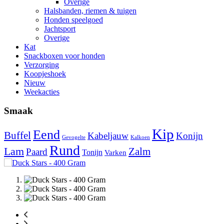
Overige
Halsbanden, riemen & tuigen
Honden speelgoed
Jachtsport
Overige
Kat
Snackboxen voor honden
Verzorging
Koopjeshoek
Nieuw
Weekacties
Smaak
Kip
Eend
Buffel
Kabeljauw
Konijn
Gevogelte
Kalkoen
Rund
Lam
Zalm
Paard
Tonijn
Varken