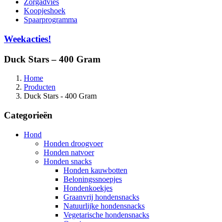
Zorgadvies
Koopjeshoek
Spaarprogramma
Weekacties!
Duck Stars – 400 Gram
Home
Producten
Duck Stars - 400 Gram
Categorieën
Hond
Honden droogvoer
Honden natvoer
Honden snacks
Honden kauwbotten
Beloningssnoepjes
Hondenkoekjes
Graanvrij hondensnacks
Natuurlijke hondensnacks
Vegetarische hondensnacks