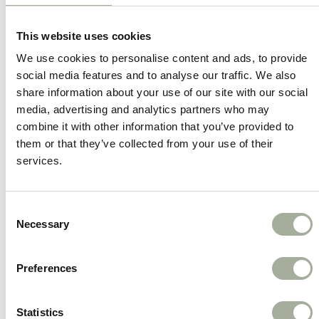
Omdat het een product is van 100% eend,
zonder onnodige toevoegingen, kies je voor een
This website uses cookies
pure en natuurlijke snack.
We use cookies to personalise content and ads, to provide
social media features and to analyse our traffic. We also
Waarom kiezen voor Eendenpoten:
share information about your use of our site with our social
media, advertising and analytics partners who may
100% eendenpoot
combine it with other information that you’ve provided to
Natuurlijke snack zonder toevoegingen.
them or that they’ve collected from your use of their
services.
Harde structuur
Geschikt voor honden met een sterke
Consent
kauwbehoefte.
Necessary
Selection
Ondersteunt het gebit
Preferences
Helpt bij het verminderen van tandplak tijdens het
kauwen.
Statistics