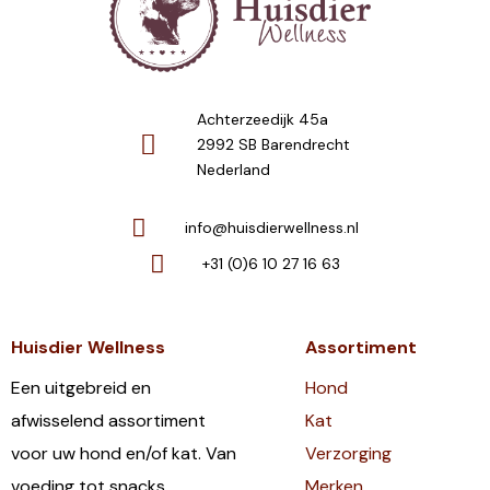
Achterzeedijk 45a
2992 SB Barendrecht
Nederland
info@huisdierwellness.nl
+31 (0)6 10 27 16 63
Huisdier Wellness
Assortiment
Een uitgebreid en
Hond
afwisselend assortiment
Kat
voor uw hond en/of kat. Van
Verzorging
voeding tot snacks,
Merken