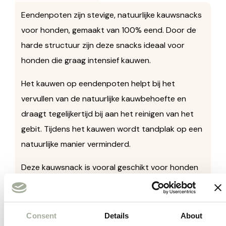
Eendenpoten zijn stevige, natuurlijke kauwsnacks
voor honden, gemaakt van 100% eend. Door de
harde structuur zijn deze snacks ideaal voor
honden die graag intensief kauwen.
Het kauwen op eendenpoten helpt bij het
vervullen van de natuurlijke kauwbehoefte en
draagt tegelijkertijd bij aan het reinigen van het
gebit. Tijdens het kauwen wordt tandplak op een
natuurlijke manier verminderd.
Deze kauwsnack is vooral geschikt voor honden
die behoefte hebben aan een langere bezigheid.
Door de stevige structuur gaan deze poten
langer mee dan veel zachtere snacks.
Consent
Details
About