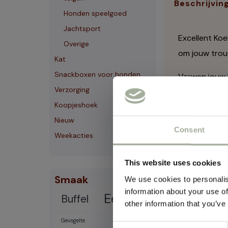
Beschrijvin
Honden speelgoed
Jachtsport
Excellent Koe
Overige
om jouw trouw
Kat
Snackboxen voor honden
Verwen jouw h
Verzorging
traktatie.
Koopjeshoek
Voorheen war
Nieuw
Consent
Weekacties
This website uses cookies
Smaak
We use cookies to personalis
information about your use of
Eend
Buffel
other information that you’ve
Gevogelte
Consent