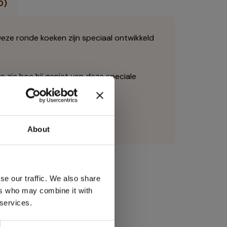
0)
Deze ronde koeken zijn speciaal ontwikkeld
zie hoe hij geniet van deze speciale
About
ties en
r!
se our traffic. We also share
ers who may combine it with
 services.
sbrief