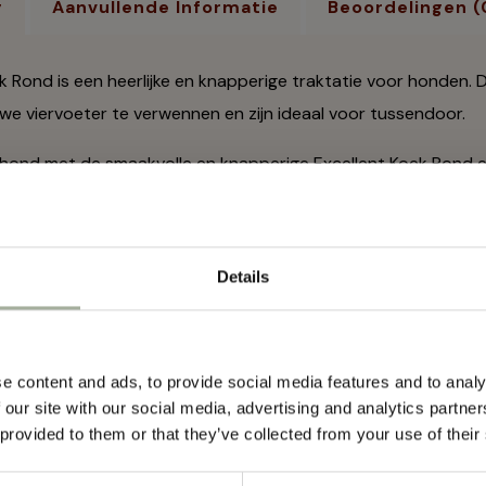
g
Aanvullende Informatie
Beoordelingen (
k Rond is een heerlijke en knapperige traktatie voor honden. 
e viervoeter te verwennen en zijn ideaal voor tussendoor.
ond met de smaakvolle en knapperige Excellent Koek Rond en 
en dit de jack doggie koeken.
Details
Mis geen ac
nieuws mee
e content and ads, to provide social media features and to analy
 our site with our social media, advertising and analytics partn
 provided to them or that they’ve collected from your use of their
Meld je aan voor de nieuw