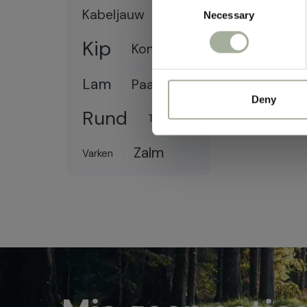
Kabeljauw
Necessary
Selection
Kalkoen
Kip
Konijn
Lam
Paard
Deny
Rund
Tonijn
Zalm
Varken