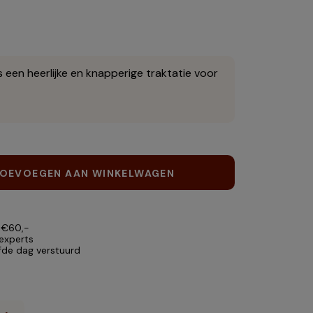
s een heerlijke en knapperige traktatie voor
OEVOEGEN AAN WINKELWAGEN
 €60,-
 experts
lfde dag verstuurd