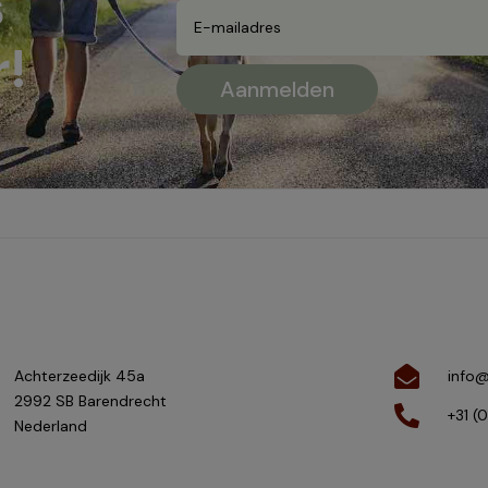
s
!
Achterzeedijk 45a
info@
2992 SB Barendrecht
+31 (
Nederland