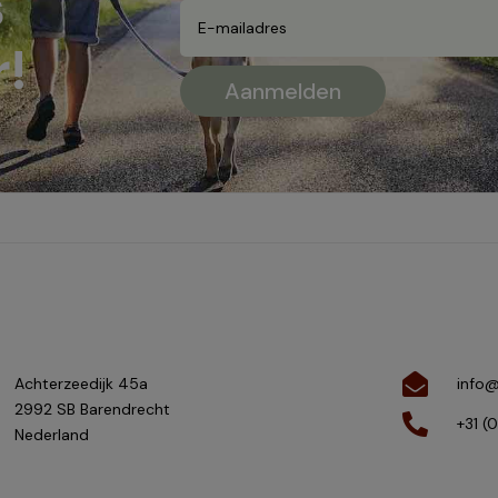
s
!
Achterzeedijk 45a
info@
2992 SB Barendrecht
+31 (
Nederland