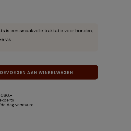
sts is een smaakvolle traktatie voor honden,
ke vis
OEVOEGEN AAN WINKELWAGEN
 €60,-
 experts
lfde dag verstuurd