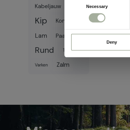
geschikt voo
Kabeljauw
Necessary
Selection
Kalkoen
wetende dat j
Kip
Konijn
Lam
Paard
Deny
Rund
Tonijn
Zalm
Varken