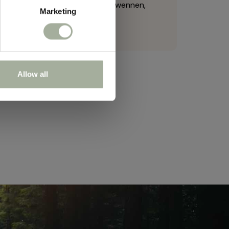
uw hond met een gerust hart verwennen,
Marketing
Allow all