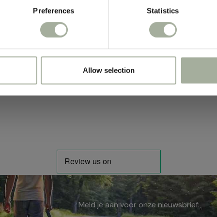
r honden met voedselgevoeligheden of allergieën. Je kunt jo
Preferences
Statistics
e hem een gezonde en natuurlijke traktatie geeft.
Allow selection
Meld je aan voor onze nieuwsbrief: