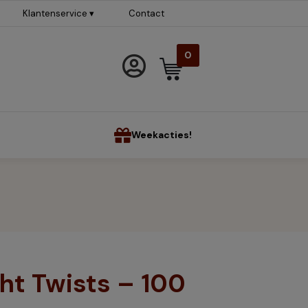
Klantenservice ▾
Contact
0
Weekacties!
ght Twists – 100