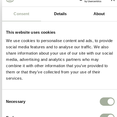
voor middelgrote en grote honden.
Consent
Details
About
Waarom kiezen voor de Geknoopte Kluiven
van Boon:
This website uses cookies
100% natuurlijke runderhuid
We use cookies to personalise content and ads, to provide
Veilig en verantwoord kauwplezier.
social media features and to analyse our traffic. We also
share information about your use of our site with our social
Langdurig kauwplezier
media, advertising and analytics partners who may
combine it with other information that you’ve provided to
Houdt je hond lekker bezig en voorkomt
them or that they’ve collected from your use of their
verveling.
services.
Ondersteunt de gebitsverzorging
Helpt tandplak en tandsteen te
Consent
verminderen.
Necessary
Selection
Handige verpakking