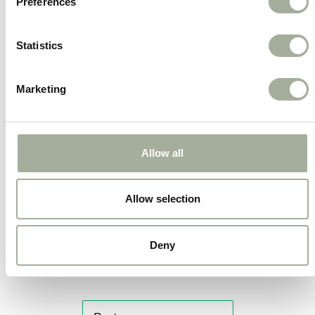
Preferences
Bevat 5 kluiven van 20 cm.
Voor middelgrote en grote honden
Statistics
Een stevige traktatie voor krachtigere
kauwers.
Marketing
Met de Geknoopte Kluiven 20 cm van Boon geef
je jouw hond een smakelijke, natuurlijke en
Allow all
gezonde kauwsnack waar hij uren plezier van
heeft!
Allow selection
Deny