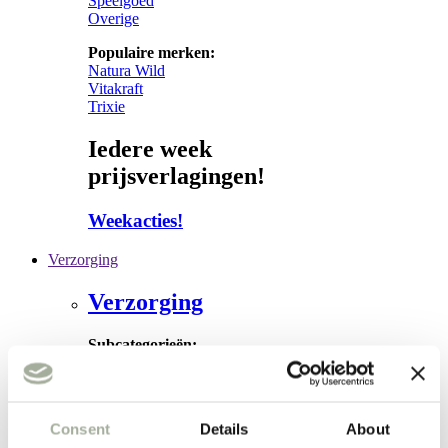
Speelgoed
Overige
Populaire merken:
Natura Wild
Vitakraft
Trixie
Iedere week
prijsverlagingen!
Weekacties!
Verzorging
Verzorging
Subcategorieën:
Hond
Vacht
Apotheek
Consent
Details
About
Kat