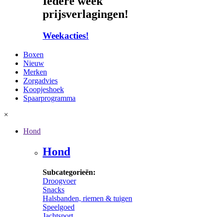
Iedere week
prijsverlagingen!
Weekacties!
Boxen
Nieuw
Merken
Zorgadvies
Koopjeshoek
Spaarprogramma
×
Hond
Hond
Subcategorieën:
Droogvoer
Snacks
Halsbanden, riemen & tuigen
Speelgoed
Jachtsport