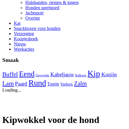
Halsbanden, riemen & tuigen
Honden speelgoed
Jachtsport
Overige
Kat
Snackboxen voor honden
Verzorging
Koopjeshoek
Nieuw
Weekacties
Smaak
Kip
Eend
Buffel
Kabeljauw
Konijn
Gevogelte
Kalkoen
Rund
Lam
Zalm
Paard
Tonijn
Varken
Loading...
Kipwokkel voor de hond