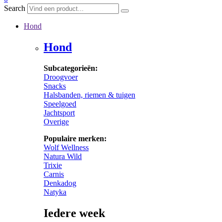
Search
Hond
Hond
Subcategorieën:
Droogvoer
Snacks
Halsbanden, riemen & tuigen
Speelgoed
Jachtsport
Overige
Populaire merken:
Wolf Wellness
Natura Wild
Trixie
Carnis
Denkadog
Natyka
Iedere week