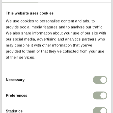
Vacht
Apotheek
This website uses cookies
Populaire merken:
We use cookies to personalise content and ads, to
Advantage
Advantix®
provide social media features and to analyse our traffic.
Milbemax
We also share information about your use of our site with
PUUR
our social media, advertising and analytics partners who
Ropa
Belgavet
may combine it with other information that you’ve
provided to them or that they’ve collected from your use
Iedere week
of their services.
prijsverlagingen!
Weekacties!
Consent
Necessary
Selection
Boxen
Nieuw
Merken
Preferences
Zorgadvies
Koopjeshoek
Spaarprogramma
Statistics