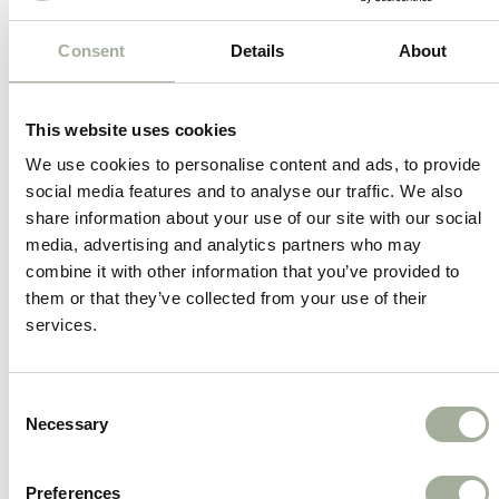
kleur-, geur- en smaakstoffen. Het kauwen op
deze rollen kan bijdragen aan de tandverzorging
Consent
Details
About
van uw hond en zorgt voor een vermindering van
tandplak en tandsteen.
This website uses cookies
We use cookies to personalise content and ads, to provide
Antos is een gerenommeerd merk in de wereld
social media features and to analyse our traffic. We also
van hondensnacks en staat bekend om hun
share information about your use of our site with our social
kwalitatief hoogwaardige producten. Met de Mini
media, advertising and analytics partners who may
rollen van Antos kunt u uw hond belonen met een
combine it with other information that you’ve provided to
them or that they’ve collected from your use of their
lekkere traktatie.
services.
Consent
Necessary
Selection
Preferences