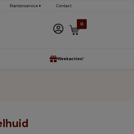
Klantenservice ▾
Contact
0
Weekacties!
elhuid