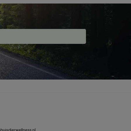
huisdierwellness.nl