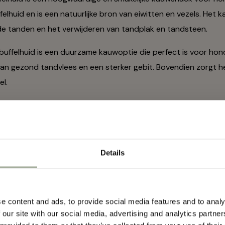
elhuid en is een natuurlijke bron van eiwitten en vezels. Het k
de tanden en het verwijderen van tandplak en tandsteen.
uffelhuid is een duurzame kauwoptie die perfect is voor hond
an gezond tandvlees en een sterker gebit. Bovendien zorgt h
l.
k is geschikt voor alle honden, ongeacht hun leeftijd of ras.
ijn naar een natuurlijk en gezond alternatief voor traditione
d vrij van kunstmatige kleurstoffen, smaakstoffen en conserve
Details
Mis geen ac
d de Boon Ringbuffelhuid als een beloning of traktatie om zi
id te ondersteunen. Jouw harige vriend zal genieten van de 
nieuws mee
e content and ads, to provide social media features and to analy
 our site with our social media, advertising and analytics partn