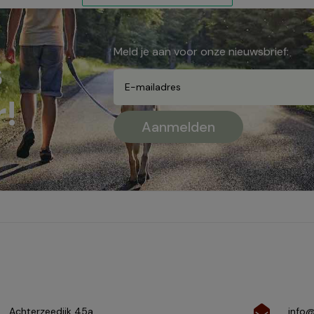
Meld je aan voor onze nieuwsbrief:
s
!
Achterzeedijk 45a
info@