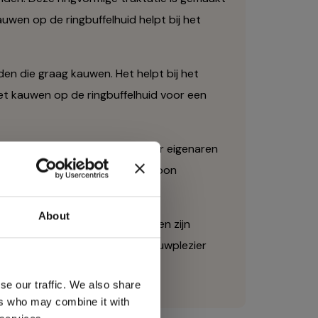
auwen op de ringbuffelhuid helpt bij het
en die graag kauwen. Het helpt bij het
et kauwen op de ringbuffelhuid voor een
 Het is een geweldige keuze voor eigenaren
le kauwsnacks. Daarnaast is de Boon
ringsmiddelen.
About
ties en
jn kauwbehoefte te bevredigen en zijn
heerlijke smaak en urenlang kauwplezier
r!
se our traffic. We also share
ers who may combine it with