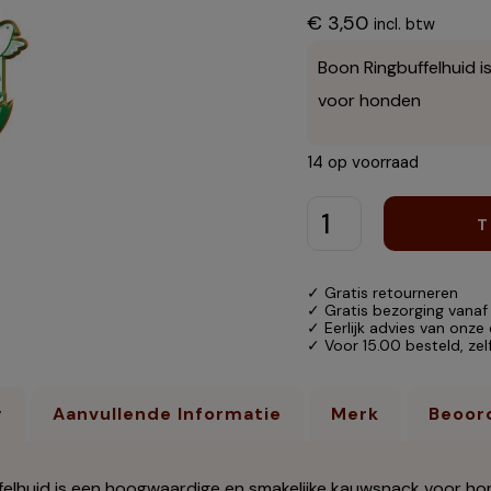
€
3,50
incl. btw
Boon Ringbuffelhuid 
voor honden
14 op voorraad
T
✓ Gratis retourneren
✓ Gratis bezorging vanaf
✓ Eerlijk advies van onze
✓ Voor 15.00 besteld, ze
g
Aanvullende Informatie
Merk
Beoord
felhuid is een hoogwaardige en smakelijke kauwsnack voor hon