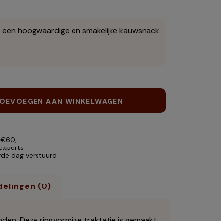
is een hoogwaardige en smakelijke kauwsnack
OEVOEGEN AAN WINKELWAGEN
 €60,-
 experts
lfde dag verstuurd
elingen (0)
den. Deze ringvormige traktatie is gemaakt