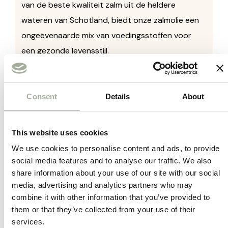
van de beste kwaliteit zalm uit de heldere
wateren van Schotland, biedt onze zalmolie een
ongeëvenaarde mix van voedingsstoffen voor
een gezonde levensstijl.
Onze Schotse Zalmolie Naturel is rijk aan omega-3
vetzuren, zoals EPA en DHA, die essentieel zijn
Consent
Details
About
voor een gezond hart, een scherpe geest en
soepele gewrichten. Met de natuurlijke zuiverheid
This website uses cookies
van verse zalm, is onze olie vrij van toegevoegde
We use cookies to personalise content and ads, to provide
conserveermiddelen en kunstmatige
social media features and to analyse our traffic. We also
smaakstoffen, waardoor u alleen de pure kracht
share information about your use of our site with our social
van de natuur ervaart.
media, advertising and analytics partners who may
combine it with other information that you’ve provided to
Of u nu op zoek bent naar een aanvulling op uw
them or that they’ve collected from your use of their
dieet of een boost voor uw algehele gezondheid,
services.