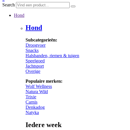
Search
Hond
Hond
Subcategorieën:
Droogvoer
Snacks
Halsbanden, riemen & tuigen
Speelgoed
Jachtsport
Overige
Populaire merken:
Wolf Wellness
Natura Wild
Trixie
Carnis
Denkadog
Natyka
Iedere week