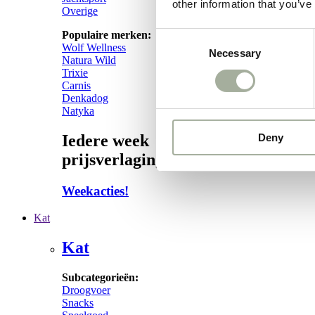
other information that you’ve
Overige
Populaire merken:
Consent
Wolf Wellness
Necessary
Selection
Natura Wild
Trixie
Carnis
Denkadog
Natyka
Deny
Iedere week
prijsverlagingen!
Weekacties!
Kat
Kat
Subcategorieën:
Droogvoer
Snacks