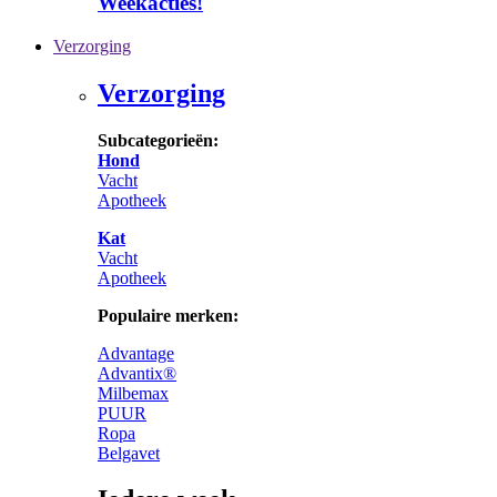
Weekacties!
Verzorging
Verzorging
Subcategorieën:
Hond
Vacht
Apotheek
Kat
Vacht
Apotheek
Populaire merken:
Advantage
Advantix®
Milbemax
PUUR
Ropa
Belgavet