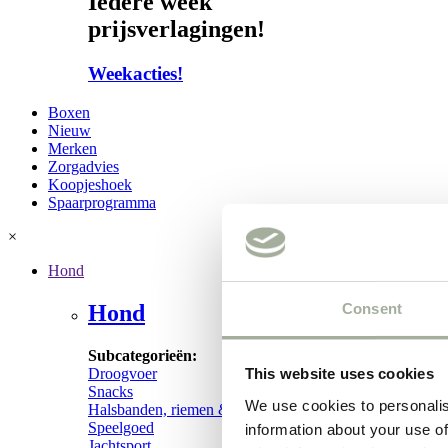
Iedere week
prijsverlagingen!
Weekacties!
Boxen
Nieuw
Merken
Zorgadvies
Koopjeshoek
Spaarprogramma
×
Hond
Consent
Hond
Subcategorieën:
Droogvoer
This website uses cookies
Snacks
We use cookies to personalis
Halsbanden, riemen & tuigen
Speelgoed
information about your use of
Jachtsport