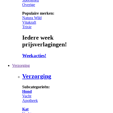
Speelgoed
Overige
Populaire merken:
Natura Wild
Vitakraft
Trixie
Iedere week
prijsverlagingen!
Weekacties!
Verzorging
Verzorging
Subcategorieën:
Hond
Vacht
Apotheek
Kat