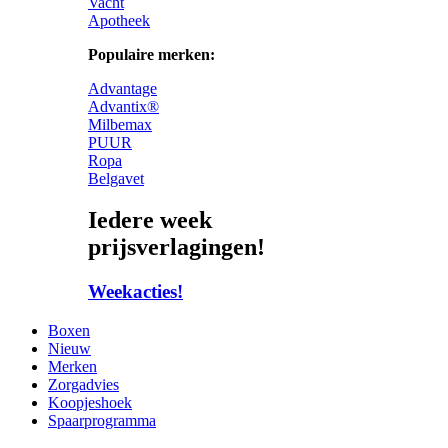
Vacht
Apotheek
Populaire merken:
Advantage
Advantix®
Milbemax
PUUR
Ropa
Belgavet
Iedere week
prijsverlagingen!
Weekacties!
Boxen
Nieuw
Merken
Zorgadvies
Koopjeshoek
Spaarprogramma