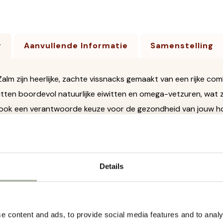
g
Aanvullende Informatie
Samenstelling
Zalm zijn heerlijke, zachte vissnacks gemaakt van een rijke c
itten boordevol natuurlijke eiwitten en omega-vetzuren, wat 
ook een verantwoorde keuze voor de gezondheid van jouw h
ben een zachte structuur, waardoor ze gemakkelijk te kauwen zi
loning tijdens de training. Je kunt ze in kleinere stukjes brek
aar zijn.
Details
n handige, afsluitbare zak van 300 gram, zodat de sticks lekke
en voor Vissticks Zalm:
e content and ads, to provide social media features and to analy