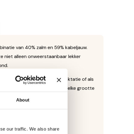
ombinatie van 40% zalm en 59% kabeljauw.
ze niet alleen onweerstaanbaar lekker
ond.
jn en ideaal als dagelijkse traktatie of als
en, waardoor ze voor honden van elke grootte
About
r vers en aromatisch blijven.
se our traffic. We also share