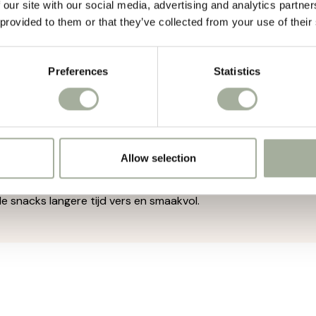
 our site with our social media, advertising and analytics partn
amenstelling van vis
 provided to them or that they’ve collected from your use of their
0% zalm en 59% kabeljauw – een smaakvolle en voedzame co
vol omega-vetzuren
Preferences
Statistics
eunt een gezonde huid, glanzende vacht en algehele vitaliteit
 structuur
t voor jonge, volwassen en oudere honden; eenvoudig te kau
 als beloning
voor training of als verantwoord tussendoortje.
Allow selection
tbare verpakking van 300 gram
e snacks langere tijd vers en smaakvol.