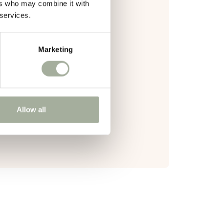
ers who may combine it with
 services.
mbinatie.
Marketing
.
wen en te breken.
Allow all