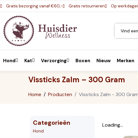
Gratis bezorging vanaf €60,-
Gratis retourneren
Op werkdagen 
Hond
Kat
Verzorging
Boxen
Nieuw
Merken
Vissticks Zalm – 300 Gram
Home
Producten
Vissticks Zalm - 300 Gra
Categorieën
Loading...
Hond