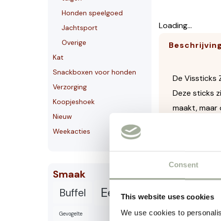
Honden speelgoed
Loading...
Jachtsport
Overige
Beschrijvin
Kat
Snackboxen voor honden
De Vissticks 
Verzorging
Deze sticks z
Koopjeshoek
maakt, maar 
Nieuw
De sticks heb
Weekacties
smakelijke be
perfect inzetb
Consent
Smaak
Verpakt in ee
Eend
Buffel
This website uses cookies
Waarom kiez
We use cookies to personalis
Gevogelte