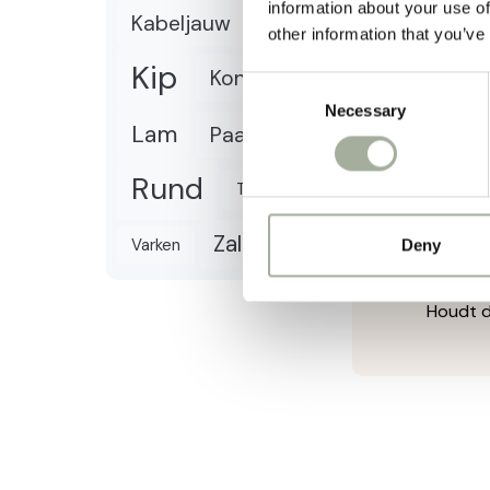
information about your use of
Rijke s
Kabeljauw
Kalkoen
other information that you’ve
Bevat 4
Kip
Konijn
Boorde
Consent
Necessary
Selection
Onderst
Lam
Paard
Zachte
Geschik
Rund
Tonijn
Perfect
Zalm
Varken
Ideaal 
Deny
Afslui
Houdt d