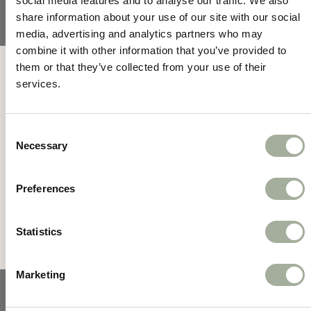
social media features and to analyse our traffic. We also
honden
share information about your use of our site with our social
Een stevige snack die goed past bij grotere
media, advertising and analytics partners who may
rassen met sterke kaken.
combine it with other information that you’ve provided to
Mis geen acties en
them or that they’ve collected from your use of their
Weinig geur, veel smaak
services.
nieuws meer!
Aangenaam voor jou én onweerstaanbaar
voor je hond.
Consent
Necessary
Selection
Deze gevulde kauwrol met eend is de ideale
Meld je aan voor de nieuwsbrief
combinatie van smaak en functionaliteit. Perfect
Preferences
als traktatie, beloning of om je hond wat langer
bezig te houden op een verantwoorde manier.
Statistics
Marketing