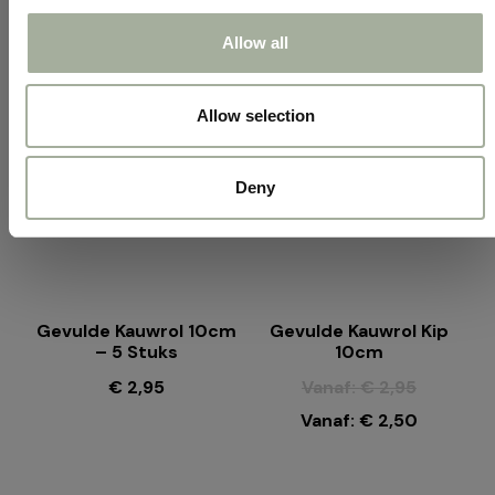
Je zou ook kunnen houden
Allow all
van …
Verkoop!
Allow selection
Deny
Gevulde Kauwrol 10cm
Gevulde Kauwrol Kip
– 5 Stuks
10cm
€
2,95
Vanaf:
€
2,95
Vanaf:
€
2,50