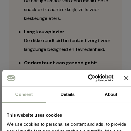
De hartige smaak van eend maakt deze
snack extra aantrekkelijk, zelfs voor
kieskeurige eters.
Lang kauwplezier
De dikke rundhuid buitenkant zorgt voor
langdurige bezigheid en tevredenheid.
Ondersteunt een gezond gebit
Kauwen draagt bij aan het verminderen van
tandplak en tandsteen.
100% natuurlijk
Consent
Details
About
Geen kunstmatige toevoegingen – puur
natuur, zoals het hoort.
This website uses cookies
We use cookies to personalise content and ads, to provide
Geschikt voor middelgrote en grote