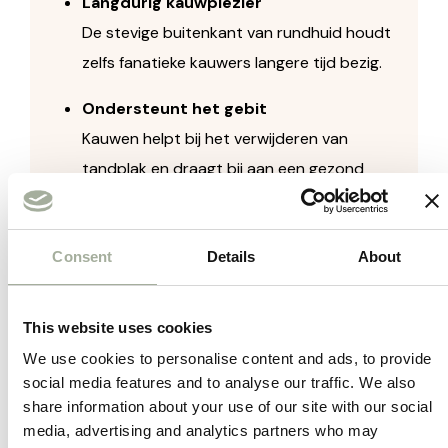
Langdurig kauwplezier
De stevige buitenkant van rundhuid houdt
zelfs fanatieke kauwers langere tijd bezig.
Ondersteunt het gebit
Kauwen helpt bij het verwijderen van
tandplak en draagt bij aan een gezond
gebit.
100% natuurlijk
Consent
Details
About
Vrij van kunstmatige geur-, kleur- en
smaakstoffen. Een verantwoorde snack.
This website uses cookies
Geschikt voor middelgrote tot grote
We use cookies to personalise content and ads, to provide
honden
social media features and to analyse our traffic. We also
share information about your use of our site with our social
Door het formaat ideaal voor honden die
media, advertising and analytics partners who may
houden van stevig kauwen.