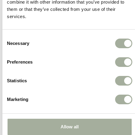
combine it with other information that you’ve provided to
them or that they’ve collected from your use of their
Lage geur, hoge acceptatie
services.
Prettig in gebruik binnenshuis en zeer geliefd
bij honden.
Consent
Deze kauwrol is perfect voor tussendoor, als
Necessary
Selection
beloning of als afleiding wanneer jouw hond wat
extra uitdaging nodig heeft. Een heerlijke snack
Preferences
met functionaliteit!
Statistics
Marketing
Je zou ook kunnen houden
van …
Allow all