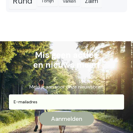
Rund
Zalm
Tonijn
Varken
Mis geen acties
en nieuws meer!
Meld je aan voor onze nieuwsbrief: