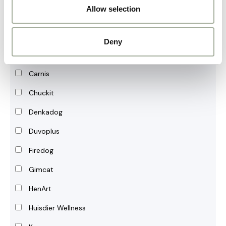
Allow selection
Beaphar
Boon
Deny
Boony
Carnis
Chuckit
Denkadog
Duvoplus
Firedog
Gimcat
HenArt
Huisdier Wellness