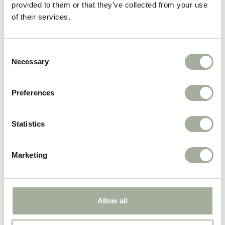
provided to them or that they’ve collected from your use
Categorieën
of their services.
Hond
Kat
Consent
Snackboxen voor honden
Necessary
Selection
Verzorging
Koopjeshoek
Preferences
Nieuw
Weekacties
Statistics
Marketing
Filter op merk
Advantix®
Allow all
Alpha Spirit
Antos