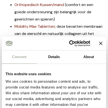
Orthopedisch Kussen/mand
(comfort en een
goede ondersteuning zijn belangrijk voor de
gewrichten en spieren)
Mobility Max Tabletten
; deze bevatten membraan
van de eierschil en natuurlijk collageen uit het
velletje tussen eierschil en eiwit, wat een positief
effect heeft op gewrichten en pezen
Zalmolie
(bevat omega 3, wat o.a. bijdraagt aan
Consent
Details
About
soepele gewrichten)
Voor advies en meer informatie kan je altijd
contact
This website uses cookies
met ons opnemen!
We use cookies to personalise content and ads, to
provide social media features and to analyse our traffic.
Onze verhalen zijn puur informatief; bij klachten
We also share information about your use of our site with
our social media, advertising and analytics partners who
adviseren wij de dierenarts te consulteren.
may combine it with other information that you’ve